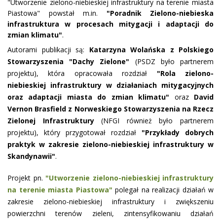
"Utworzenie zielono-niebieskiej infrastruktury na terenie miasta
Piastowa" powstał m.in.
"Poradnik Zielono-niebieska
infrastruktura w procesach mitygacji i adaptacji do
zmian klimatu"
.
Autorami publikacji są:
Katarzyna Wolańska z Polskiego
Stowarzyszenia "Dachy Zielone"
(PSDZ było partnerem
projektu), która opracowała rozdział
"Rola zielono-
niebieskiej infrastruktury w działaniach mitygacyjnych
oraz adaptacji miasta do zmian klimatu"
oraz
David
Vernon Brasfield z Norweskiego Stowarzyszenia na Rzecz
Zielonej Infrastruktury
(NFGI również było partnerem
projektu), który przygotował rozdział
"Przykłady dobrych
praktyk w zakresie zielono-niebieskiej infrastruktury w
Skandynawii"
.
Projekt pn.
"Utworzenie zielono-niebieskiej infrastruktury
na terenie miasta Piastowa"
polegał na realizacji działań w
zakresie zielono-niebieskiej infrastruktury i zwiększeniu
powierzchni terenów zieleni, zintensyfikowaniu działań