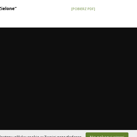
ielone”
[POBIERZ PDF]