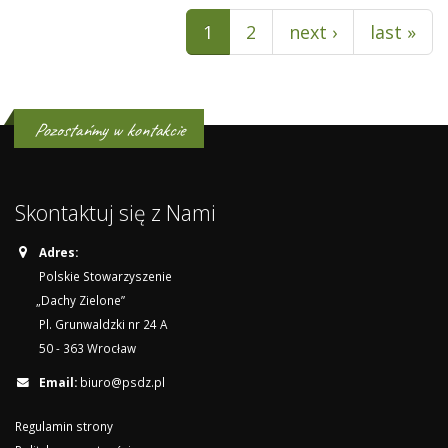
Pages
1
2
next ›
last »
Pozostańmy w kontakcie
Skontaktuj się z Nami
Adres:
Polskie Stowarzyszenie
„Dachy Zielone”
Pl. Grunwaldzki nr 24 A
50 - 363 Wrocław
Email:
biuro@psdz.pl
Regulamin strony