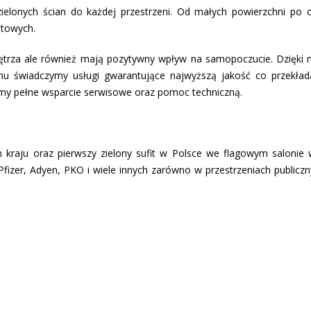
ielonych ścian do każdej przestrzeni. Od małych powierzchni po
atowych.
nętrza ale również mają pozytywny wpływ na samopoczucie. Dzięki
u świadczymy usługi gwarantujące najwyższą jakość co przekład
jemy pełne wsparcie serwisowe oraz pomoc techniczną.
 kraju oraz pierwszy zielony sufit w Polsce we flagowym salonie w
izer, Adyen, PKO i wiele innych zarówno w przestrzeniach publiczny