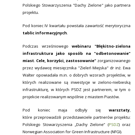
Polskiego Stowarzyszenia "Dachy Zielone" jako partnera
projektu.
Pod koniec IV kwartału powstała zawartość merytoryczna
tablic informacyjnych
.
Podczas wrześniowego
webinaru "Błękitno-zielona
infrastruktura jako sposób na "odbetonowanie"
miast
.
Cele, korzyści, zastosowanie"
zorganizowanego
przez wydawcę miesięcznika "Zieleń Miejska" dr inż. Ewa
Walter opowiadała m.in. o dobrych wzorach projektów, w
których realizowane są inwestycje w zielono-niebieską
infrastrukturę, w których PSDZ jest partnerem, w tym o
projekcie realizowanym wspólnie z miastem Piastów.
Pod koniec maja odbyły się
warsztaty
,
które przeprowadzili przedstawiciele partnerów projektu:
Polskiego Stowarzyszenia „Dachy Zielone” (
PSDZ
) oraz
Norwegian Association for Green Infrastructure (NFGI).