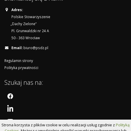
Adres:
Polskie Stowarzyszenie
„Dachy Zielone”
Pl. Grunwaldzki nr 24 A
50 - 363 Wrocław
Email:
biuro@psdz.pl
Regulamin strony
Polityka prywatności
Szukaj nas na:
Strona korzysta z plików cookie w celu realizacji usług zgodnie z
Polityką
Cookies
. Możesz samodzielnie określić warunki przechowywania lub