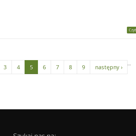
Czyt
…
3
4
5
6
7
8
9
następny ›
Szukaj nas na: