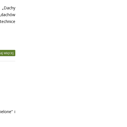
a „Dachy
„dachów
echnice
aj więcej
elone” i