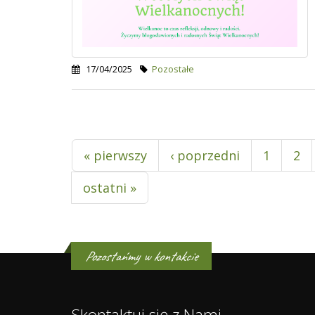
17/04/2025
Pozostałe
Pages
« pierwszy
‹ poprzedni
1
2
ostatni »
Pozostańmy w kontakcie
Skontaktuj się z Nami