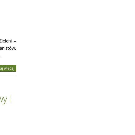
ieleni –
anistów,
.
aj więcej
y i