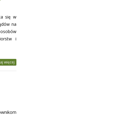
ca się w
lądów na
sposobów
iorstw i
aj więcej
ownikom