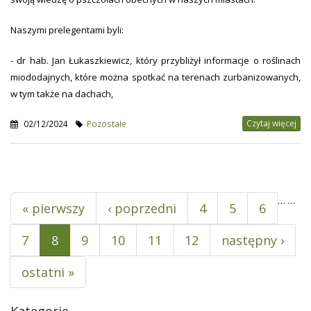
Naszymi prelegentami byli:
- dr hab. Jan Łukaszkiewicz, który przybliżył informacje o roślinach
miododajnych, które można spotkać na terenach zurbanizowanych,
w tym także na dachach,
Czytaj więcej
02/12/2024
Pozostałe
Pages
…
…
« pierwszy
‹ poprzedni
4
5
6
7
8
9
10
11
12
następny ›
ostatni »
Kategorie