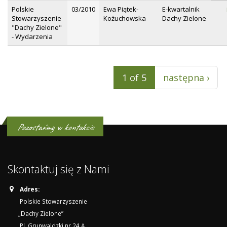
Polskie
03/2010
Ewa Piątek-
E-kwartalnik
Stowarzyszenie
Kożuchowska
Dachy Zielone
"Dachy Zielone"
- Wydarzenia
1 of 5
następna ›
Pozostańmy w kontakcie
Skontaktuj się z Nami
Adres:
Polskie Stowarzyszenie
„Dachy Zielone”
Pl. Grunwaldzki nr 24 A