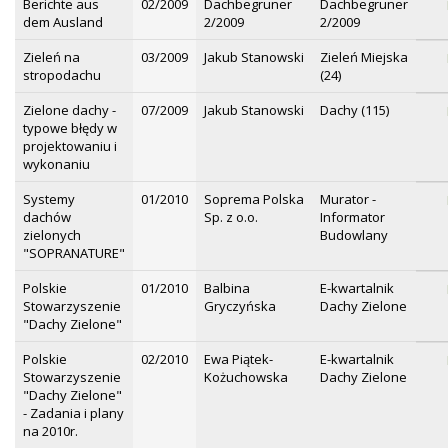
Berichte aus
02/2009
Dachbegruner
Dachbegruner
dem Ausland
2/2009
2/2009
Zieleń na
03/2009
Jakub Stanowski
Zieleń Miejska
stropodachu
(24)
Zielone dachy -
07/2009
Jakub Stanowski
Dachy (115)
typowe błędy w
projektowaniu i
wykonaniu
Systemy
01/2010
Soprema Polska
Murator -
dachów
Sp. z o.o.
Informator
zielonych
Budowlany
"SOPRANATURE"
Polskie
01/2010
Balbina
E-kwartalnik
Stowarzyszenie
Gryczyńska
Dachy Zielone
"Dachy Zielone"
Polskie
02/2010
Ewa Piątek-
E-kwartalnik
Stowarzyszenie
Kożuchowska
Dachy Zielone
"Dachy Zielone"
- Zadania i plany
na 2010r.