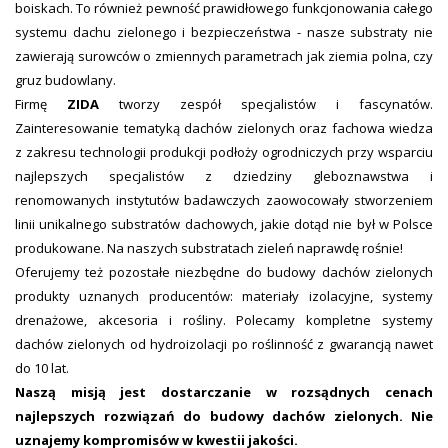
boiskach. To również pewność prawidłowego funkcjonowania całego
systemu dachu zielonego i bezpieczeństwa - nasze substraty nie
zawierają surowców o zmiennych parametrach jak ziemia polna, czy
gruz budowlany.
Firmę
ZIDA
tworzy zespół specjalistów i fascynatów.
Zainteresowanie tematyką dachów zielonych oraz fachowa wiedza
z zakresu technologii produkcji podłoży ogrodniczych przy wsparciu
najlepszych specjalistów z dziedziny gleboznawstwa i
renomowanych instytutów badawczych zaowocowały stworzeniem
linii unikalnego substratów dachowych, jakie dotąd nie był w Polsce
produkowane. Na naszych substratach zieleń naprawdę rośnie!
Oferujemy też pozostałe niezbędne do budowy dachów zielonych
produkty uznanych producentów: materiały izolacyjne, systemy
drenażowe, akcesoria i rośliny. Polecamy kompletne systemy
dachów zielonych od hydroizolacji po roślinność z gwarancją nawet
do 10 lat.
Naszą misją jest dostarczanie w rozsądnych cenach
najlepszych rozwiązań do budowy dachów zielonych. Nie
uznajemy kompromisów w kwestii jakości.