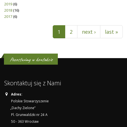
2019
(6)
2018
(16)
2017
(6)
Pages
1
2
next ›
last »
Pozostańmy w kontakcie
Skontaktuj się z Nami
Adres:
Polskie Stowarzyszenie
„Dachy Zielone”
Pl. Grunwaldzki nr 24 A
50 - 363 Wrocław