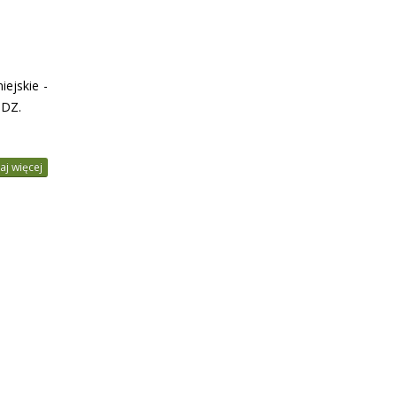
iejskie -
SDZ.
aj więcej