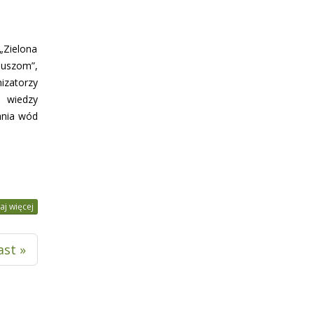
„Zielona
suszom”,
izatorzy
 wiedzy
ania wód
aj więcej
ast »