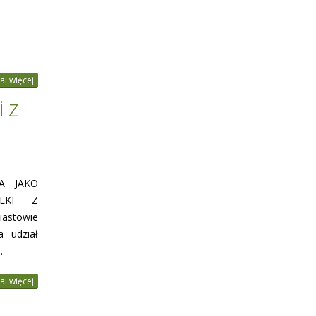
aj więcej
 z
RA JAKO
LKI Z
iastowie
a udział
.
aj więcej