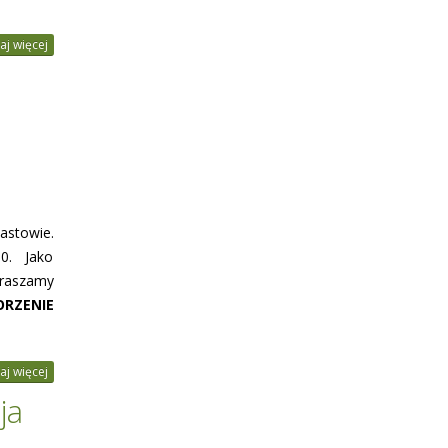
aj więcej
astowie.
0. Jako
praszamy
RZENIE
aj więcej
ja