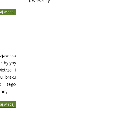
Warsztaty
aj więcej
zjawiska
e byłyby
ietrza i
du braku
do tego
inny
aj więcej