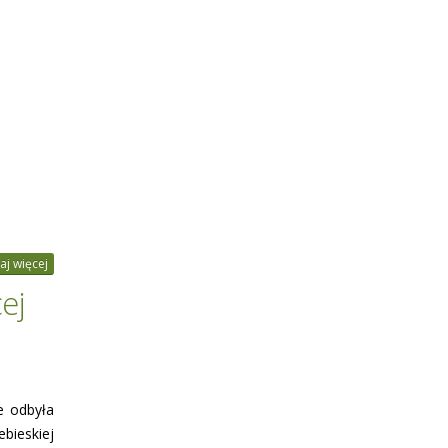
aj więcej
ej
e odbyła
bieskiej