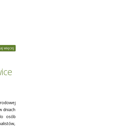
aj więcej
wice
rodowej
w dniach
do osób
alistów,