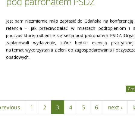
pod patronatem PSDZ
Jest nam niezmiernie miło zaprasić do Gdańska na konferencję 
retencja – jak przeciwdziałać w miastach podtopieniom i 
podczas której odbędzie się sesja pod patronatem PSDZ. Organ
zaplanowali wydarzenie, które będzie esencją praktycznej
na temat wykorzystania zieleni do zagospodarowania i oczyszcz
opadowych.
Czyt
previous
1
2
3
4
5
6
next ›
l