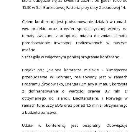
która odbędzie się 25 kwietnia 2024 r. od godz. 10.00 do
15.30 w Sali Bankietowej Factoria przy ulicy Zakładowej 14.
Celem konferencji jest podsumowanie działań w ramach
ww. projektu oraz transfer specjalistycznej wiedzy na
tematy związane z adaptacją miasta do zmian klimatu,
przedstawienie inwestycji realizowanych w naszym
mieście.
Szczegóły w załączonym poniżej programie konferencji.
Projekt pn.: „Zielone korytarze miejskie – klimatyczne
przebudzenie w Koninie", realizowany jest w ramach
Programu „Środowisko, Energia i Zmiany Klimatu", korzysta
z dofinansowania o wartości prawie 8,7 mln zł
otrzymanego od Islandii, Liechtensteinu i Norwegii w
ramach funduszy EOG oraz ponad 1,5 mln zł otrzymanego
z budżetu państwa.
Udział w konferencji jest bezpłatny. Obowiązuje