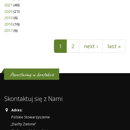
2021
(40)
2020
(21)
2019
(6)
2018
(16)
2017
(6)
Pages
1
2
next ›
last »
Pozostańmy w kontakcie
Skontaktuj się z Nami
Adres:
Polskie Stowarzyszenie
„Dachy Zielone”